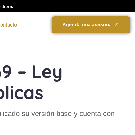
nsforma
ontacto
A
g
e
n
d
a
u
n
a
a
s
e
s
o
r
i
a
9 – Ley
licas
blicado su versión base y cuenta con