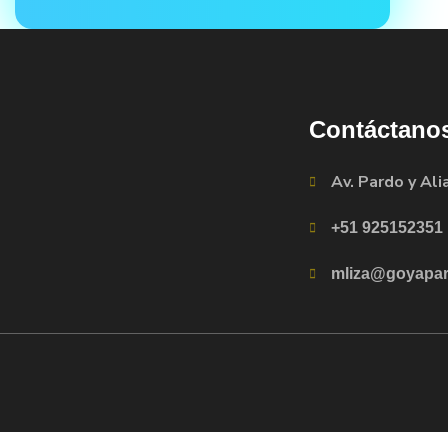
Contáctano
Av. Pardo y Ali
+51 925152351
mliza@goyapar